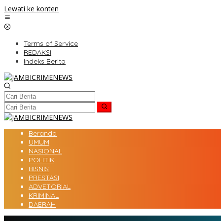
Lewati ke konten
Terms of Service
REDAKSI
Indeks Berita
Beranda
UMUM
NASIONAL
POLITIK
BISNIS
PRESTASI
ADVETORIAL
KRIMINAL
DAERAH