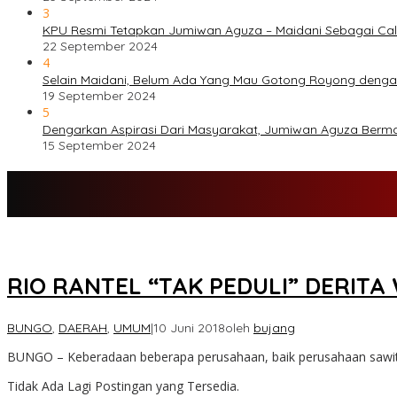
3
KPU Resmi Tetapkan Jumiwan Aguza – Maidani Sebagai Cal
22 September 2024
4
Selain Maidani, Belum Ada Yang Mau Gotong Royong deng
19 September 2024
5
Dengarkan Aspirasi Dari Masyarakat, Jumiwan Aguza Berm
15 September 2024
RIO RANTEL “TAK PEDULI” DERIT
BUNGO
,
DAERAH
,
UMUM
|
10 Juni 2018
oleh
bujang
BUNGO – Keberadaan beberapa perusahaan, baik perusahaan sawit
Tidak Ada Lagi Postingan yang Tersedia.