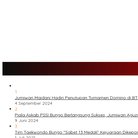
Tim Sayap Pejuang Siliwangi Indonesia Siap Menangkan Jumiwan
Kader Partai Perindo Bungo Siap Berjuang Menangkan Jumiwan –
Semua Pimpinan DPRD Bungo Ada di Koalisi, Akan Berjuang Mena
Nilai Program Lebih Merakyat, Tomas Dusun Lubuk Beringin Ajak 
Kompak, Ratusan Tokoh Sari Mulya Solid Menangkan Pasangan J
1
Jumiwan Maidani Hadiri Penutupan Turnamen Domino di BTN
4 September 2024
2
Piala Askab PSSI Bungo Berlangsung Sukses, Jumiwan Aguz
9 Juni 2024
3
Tim Taekwondo Bungo “Sabet 13 Medali” Kejuaraan Dikep
1 Juli 2021