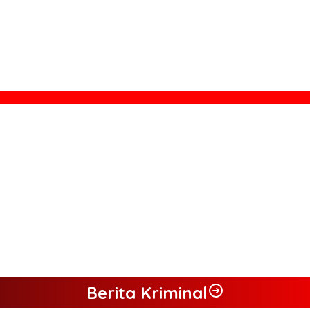
gan UMKM
 Pemicu Maraknya Pencurian di Perkebunan Perusahaan Maupun P
Lingkungan Hidup
 dan Desak Penindakan Tegas Sebelum Bencana Menelan Korban Ta
Berita Kriminal