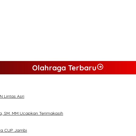
 Aguza – Maidani
 Maidani
ngkan Pasangan ” JADI ” Jumiwan – Maidani.
Dukung JADI
umiwan – Maidani
Olahraga Terbaru
 Lintas Asri
a, SM. MM Ucapkan Terimakasih
ora CUP Jambi