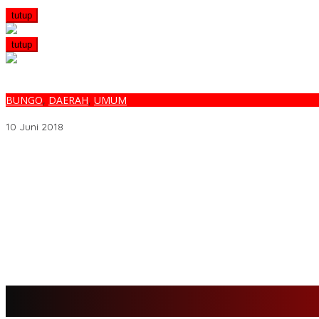
tutup
tutup
BUNGO
,
DAERAH
,
UMUM
RIO RANTEL “TAK PEDULI” DERITA WARGANYA?
10 Juni 2018
Melalui BNIdirect Bisnis, BNI Dukung Efisiensi Pengelolaan Keuan
Menjamurnya Pabrik Pengolahan Brondolan Kelapa Sawit Diduga
Ada Apa Dengan PT. Hatrik Muara Bungo Sampai di Somasi LSM 
PETI Kian Marak di Kabupaten Bungo, Warga Serukan Penolakan
SMK N 6 Jadi Yang Terbaik Menjelang Ramadhan 1447 H