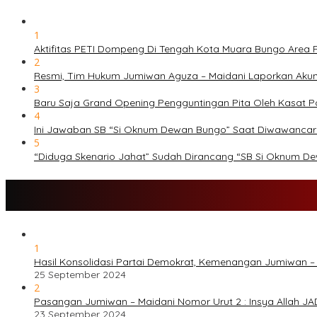
1
Aktifitas PETI Dompeng Di Tengah Kota Muara Bungo Area
2
Resmi, Tim Hukum Jumiwan Aguza – Maidani Laporkan Aku
3
Baru Saja Grand Opening Pengguntingan Pita Oleh Kasat 
4
Ini Jawaban SB “Si Oknum Dewan Bungo” Saat Diwawanca
5
“Diduga Skenario Jahat” Sudah Dirancang “SB Si Oknum D
1
Hasil Konsolidasi Partai Demokrat, Kemenangan Jumiwan –
25 September 2024
2
Pasangan Jumiwan – Maidani Nomor Urut 2 : Insya Allah JA
23 September 2024