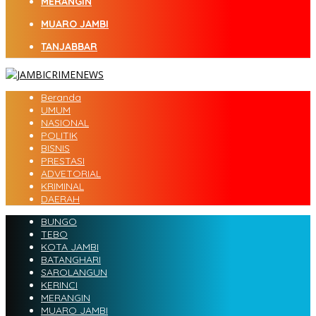
MERANGIN
MUARO JAMBI
TANJABBAR
Beranda
UMUM
NASIONAL
POLITIK
BISNIS
PRESTASI
ADVETORIAL
KRIMINAL
DAERAH
BUNGO
TEBO
KOTA JAMBI
BATANGHARI
SAROLANGUN
KERINCI
MERANGIN
MUARO JAMBI