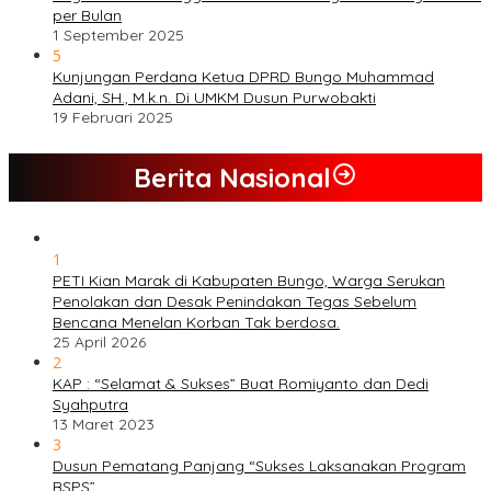
per Bulan
1 September 2025
5
Kunjungan Perdana Ketua DPRD Bungo Muhammad
Adani, SH., M.k.n. Di UMKM Dusun Purwobakti
19 Februari 2025
Berita Nasional
1
PETI Kian Marak di Kabupaten Bungo, Warga Serukan
Penolakan dan Desak Penindakan Tegas Sebelum
Bencana Menelan Korban Tak berdosa.
25 April 2026
2
KAP : “Selamat & Sukses” Buat Romiyanto dan Dedi
Syahputra
13 Maret 2023
3
Dusun Pematang Panjang “Sukses Laksanakan Program
BSPS”