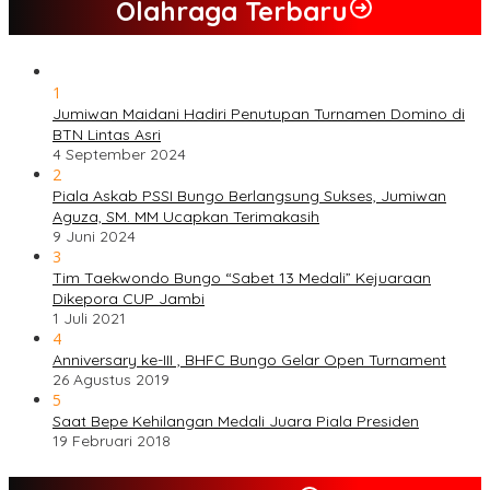
Olahraga Terbaru
1
Jumiwan Maidani Hadiri Penutupan Turnamen Domino di
BTN Lintas Asri
4 September 2024
2
Piala Askab PSSI Bungo Berlangsung Sukses, Jumiwan
Aguza, SM. MM Ucapkan Terimakasih
9 Juni 2024
3
Tim Taekwondo Bungo “Sabet 13 Medali” Kejuaraan
Dikepora CUP Jambi
1 Juli 2021
4
Anniversary ke-III , BHFC Bungo Gelar Open Turnament
26 Agustus 2019
5
Saat Bepe Kehilangan Medali Juara Piala Presiden
19 Februari 2018