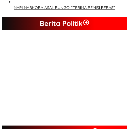
NAPI NARKOBA ASAL BUNGO “TERIMA REMISI BEBAS”
Berita Politik
Tim Sayap Pejuang Siliwangi Indonesia Siap Menangkan
Jumiwan Aguza – Maidani
Kader Partai Perindo Bungo Siap Berjuang Menangkan Jumiwan
– Maidani
Semua Pimpinan DPRD Bungo Ada di Koalisi, Akan Berjuang
Menangkan Pasangan ” JADI ” Jumiwan – Maidani.
Nilai Program Lebih Merakyat, Tomas Dusun Lubuk Beringin Ajak
Dukung JADI
Kompak, Ratusan Tokoh Sari Mulya Solid Menangkan Pasangan
Jumiwan – Maidani