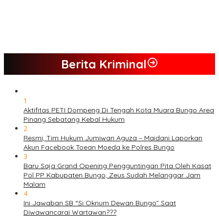
PETI Kian Marak di Kabupaten Bungo, Warga Serukan Penolakan
dan Desak Penindakan Tegas Sebelum Bencana Menelan
Korban Tak berdosa.
SMK N 6 Jadi Yang Terbaik Menjelang Ramadhan 1447 H
Berita Kriminal
1
Aktifitas PETI Dompeng Di Tengah Kota Muara Bungo Area
Pinang Sebatang Kebal Hukum
2
Resmi, Tim Hukum Jumiwan Aguza – Maidani Laporkan
Akun Facebook Toean Moeda ke Polres Bungo
3
Baru Saja Grand Opening Pengguntingan Pita Oleh Kasat
Pol PP Kabupaten Bungo, Zeus Sudah Melanggar Jam
Malam
4
Ini Jawaban SB “Si Oknum Dewan Bungo” Saat
Diwawancarai Wartawan???