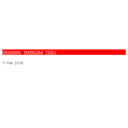
KRIMINAL
,
NARKOBA
,
TEBO
PENGEDAR SABU “TERKAPAR” DITERJANG TIMAH PANAS
11 Mei 2018
Melalui BNIdirect Bisnis, BNI Dukung Efisiensi Pengelolaan
Keuangan UMKM
Menjamurnya Pabrik Pengolahan Brondolan Kelapa Sawit
Diduga Pemicu Maraknya Pencurian di Perkebunan Perusahaan
Maupun Perorangan
Ada Apa Dengan PT. Hatrik Muara Bungo Sampai di Somasi LSM
Lingkungan Hidup