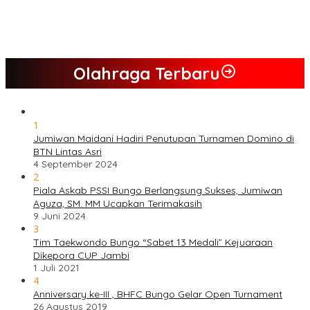
Kompak, Ratusan Tokoh Sari Mulya Solid Menangkan Pasangan
Jumiwan – Maidani
Olahraga Terbaru
1
Jumiwan Maidani Hadiri Penutupan Turnamen Domino di
BTN Lintas Asri
4 September 2024
2
Piala Askab PSSI Bungo Berlangsung Sukses, Jumiwan
Aguza, SM. MM Ucapkan Terimakasih
9 Juni 2024
3
Tim Taekwondo Bungo “Sabet 13 Medali” Kejuaraan
Dikepora CUP Jambi
1 Juli 2021
4
Anniversary ke-III , BHFC Bungo Gelar Open Turnament
26 Agustus 2019