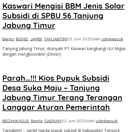
Kaswari Mengisi BBM Jenis Solar
Subsidi di SPBU 56 Tanjung
Jabung Timur
Berita
,
BISNIS
,
JAMBI
,
TANJABTIM
|
23 Juni 2025
oleh
udinkepsuk
Tanjung Jabung Timur, disinyalir PT Kaswari kangkangi UU Migas
dengan mengkoordinir (Driver)
Parah…!!! Kios Pupuk Subsidi
Desa Suka Maju – Tanjung
Jabung Timur Terang Terangan
Langgar Aturan Pemerintah
BEDAHKASUS
,
Berita
,
DAERAH
|
22 Juni 2025
oleh
udinkepsuk
Tanjabtim – Jambi Harga pupuk subsidi di Kabupaten Tanjung