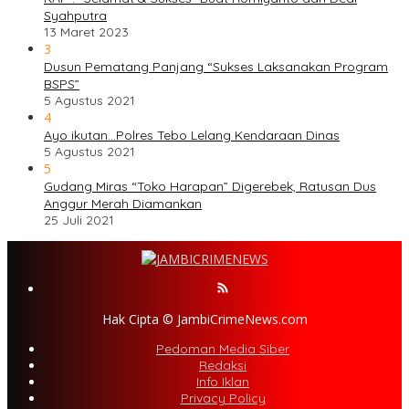
Syahputra
13 Maret 2023
3
Dusun Pematang Panjang “Sukses Laksanakan Program
BSPS”
5 Agustus 2021
4
Ayo ikutan…Polres Tebo Lelang Kendaraan Dinas
5 Agustus 2021
5
Gudang Miras “Toko Harapan” Digerebek, Ratusan Dus
Anggur Merah Diamankan
25 Juli 2021
Hak Cipta © JambiCrimeNews.com
Pedoman Media Siber
Redaksi
Info Iklan
Privacy Policy