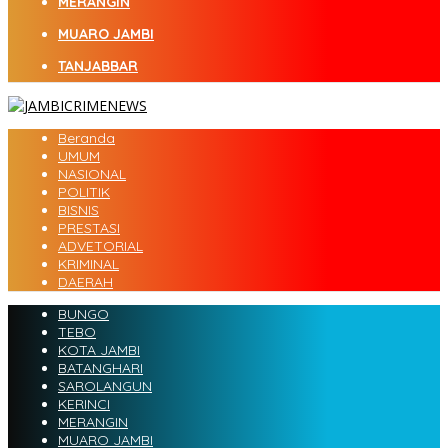
MERANGIN
MUARO JAMBI
TANJABBAR
Beranda
UMUM
NASIONAL
POLITIK
BISNIS
PRESTASI
ADVETORIAL
KRIMINAL
DAERAH
BUNGO
TEBO
KOTA JAMBI
BATANGHARI
SAROLANGUN
KERINCI
MERANGIN
MUARO JAMBI