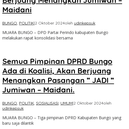
Berjuang Menangkan Jumiwan –
Maidani
BUNGO
,
POLITIK
|
2 Oktober 2024
oleh
udinkepsuk
MUARA BUNGO – DPD Partai Perindo kabupaten Bungo
melakukan rapat konsolidasi bersama
Semua Pimpinan DPRD Bungo
Ada di Koalisi, Akan Berjuang
Menangkan Pasangan ” JADI ”
Jumiwan – Maidani.
BUNGO
,
POLITIK
,
SOSIALISASI
,
UMUM
|
2 Oktober 2024
oleh
udinkepsuk
MUARA BUNGO – Tiga pimpinan DPRD Kabupaten Bungo yang
baru saja dilantik