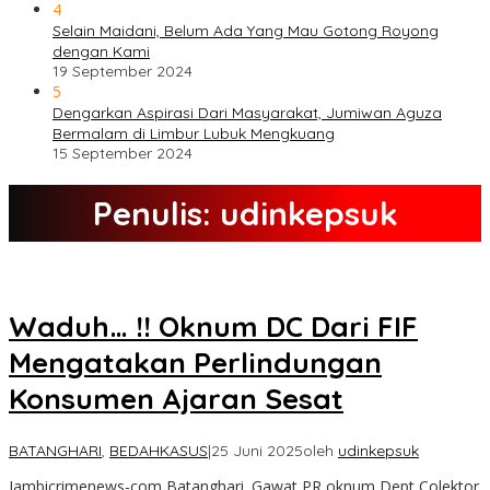
4
Selain Maidani, Belum Ada Yang Mau Gotong Royong
dengan Kami
19 September 2024
5
Dengarkan Aspirasi Dari Masyarakat, Jumiwan Aguza
Bermalam di Limbur Lubuk Mengkuang
15 September 2024
Penulis:
udinkepsuk
Waduh… !! Oknum DC Dari FIF
Mengatakan Perlindungan
Konsumen Ajaran Sesat
BATANGHARI
,
BEDAHKASUS
|
25 Juni 2025
oleh
udinkepsuk
Jambicrimenews-com Batanghari. Gawat PR oknum Dept Colektor