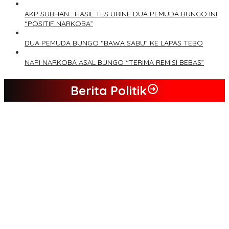
AKP SUBHAN : HASIL TES URINE DUA PEMUDA BUNGO INI
“POSITIF NARKOBA”
DUA PEMUDA BUNGO “BAWA SABU” KE LAPAS TEBO
NAPI NARKOBA ASAL BUNGO “TERIMA REMISI BEBAS”
Berita Politik
Tim Sayap Pejuang Siliwangi Indonesia Siap Menangkan
Jumiwan Aguza – Maidani
Kader Partai Perindo Bungo Siap Berjuang Menangkan Jumiwan
– Maidani
Semua Pimpinan DPRD Bungo Ada di Koalisi, Akan Berjuang
Menangkan Pasangan ” JADI ” Jumiwan – Maidani.
Nilai Program Lebih Merakyat, Tomas Dusun Lubuk Beringin Ajak
Dukung JADI