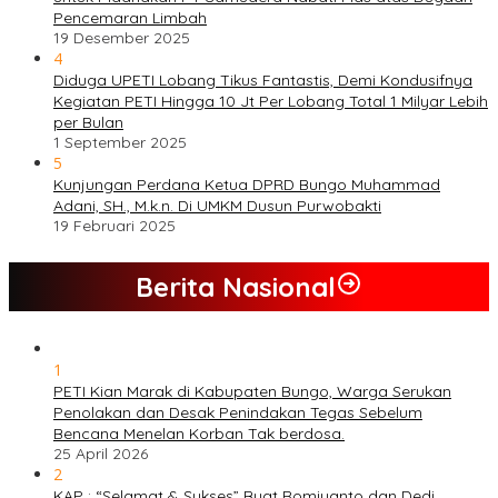
Pencemaran Limbah
19 Desember 2025
4
Diduga UPETI Lobang Tikus Fantastis, Demi Kondusifnya
Kegiatan PETI Hingga 10 Jt Per Lobang Total 1 Milyar Lebih
per Bulan
1 September 2025
5
Kunjungan Perdana Ketua DPRD Bungo Muhammad
Adani, SH., M.k.n. Di UMKM Dusun Purwobakti
19 Februari 2025
Berita Nasional
1
PETI Kian Marak di Kabupaten Bungo, Warga Serukan
Penolakan dan Desak Penindakan Tegas Sebelum
Bencana Menelan Korban Tak berdosa.
25 April 2026
2
KAP : “Selamat & Sukses” Buat Romiyanto dan Dedi