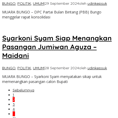
BUNGO
,
POLITIK
,
UMUM
|
29 September 2024
oleh
udinkepsuk
MUARA BUNGO – DPC Partai Bulan Bintang (PBB) Bungo
menggelar rapat konsolidasi
Syarkoni Syam Siap Menangkan
Pasangan Jumiwan Aguza –
Maidani
BUNGO
,
POLITIK
,
UMUM
|
28 September 2024
oleh
udinkepsuk
MUARA BUNGO – Syarkoni Syam menyatakan sikap untuk
memenangkan pasangan calon Bupati
Sebelumnya
1
2
3
4
…