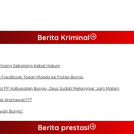
 dan Desak Penindakan Tegas Sebelum Bencana Menelan Korban Ta
Berita Kriminal
 Pinang Sebatang Kebal Hukum
n Facebook Toean Moeda ke Polres Bungo
Pol PP Kabupaten Bungo, Zeus Sudah Melanggar Jam Malam
rai Wartawan???
ewan Bungo”
Berita prestasi