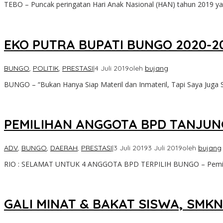
TEBO – Puncak peringatan Hari Anak Nasional (HAN) tahun 2019 ya
EKO PUTRA BUPATI BUNGO 2020-20
BUNGO
,
POLITIK
,
PRESTASI
|
4 Juli 2019
oleh
bujang
BUNGO – “Bukan Hanya Siap Materil dan Inmateril, Tapi Saya Juga 
PEMILIHAN ANGGOTA BPD TANJUN
ADV
,
BUNGO
,
DAERAH
,
PRESTASI
|
3 Juli 2019
3 Juli 2019
oleh
bujang
RIO : SELAMAT UNTUK 4 ANGGOTA BPD TERPILIH BUNGO – Pemil
GALI MINAT & BAKAT SISWA, SMK