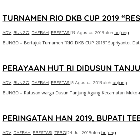
TURNAMEN RIO DKB CUP 2019 “RES
ADV
,
BUNGO
,
DAERAH
,
PRESTASI
|
19 Agustus 2019
oleh
bujang
BUNGO – Bertajuk Turnamen “RIO DKB CUP 2019” Supriyanto, Dat
PERAYAAN HUT RI DIDUSUN TANJ
ADV
,
BUNGO
,
DAERAH
,
PRESTASI
|
8 Agustus 2019
oleh
bujang
BUNGO – Ratusan warga Dusun Tanjung Agung Kecamatan Muko-mu
PERINGATAN HAN 2019, BUPATI T
ADV
,
DAERAH
,
PRESTASI
,
TEBO
|
24 Juli 2019
oleh
bujang