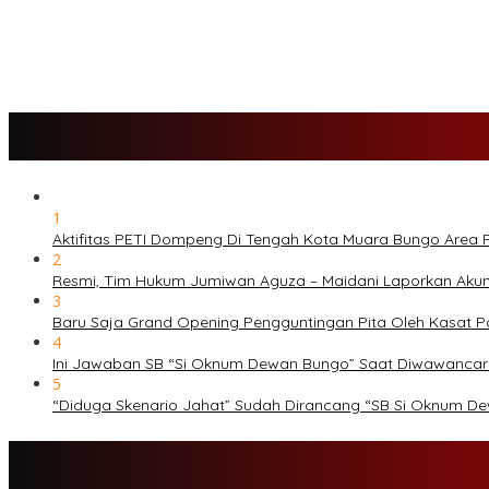
PETI Kian Marak di Kabupaten Bungo, Warga Serukan Penolakan
SMK N 6 Jadi Yang Terbaik Menjelang Ramadhan 1447 H
1
Aktifitas PETI Dompeng Di Tengah Kota Muara Bungo Area
2
Resmi, Tim Hukum Jumiwan Aguza – Maidani Laporkan Aku
3
Baru Saja Grand Opening Pengguntingan Pita Oleh Kasat 
4
Ini Jawaban SB “Si Oknum Dewan Bungo” Saat Diwawanca
5
“Diduga Skenario Jahat” Sudah Dirancang “SB Si Oknum D