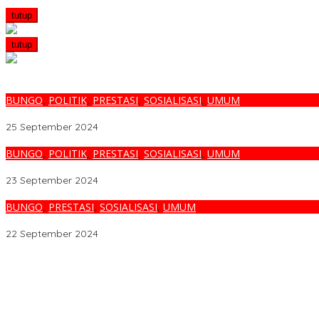
tutup
tutup
BUNGO
,
POLITIK
,
PRESTASI
,
SOSIALISASI
,
UMUM
Hasil Konsolidasi Partai Demokrat, Kemenangan Jumiwan – Maida
25 September 2024
BUNGO
,
POLITIK
,
PRESTASI
,
SOSIALISASI
,
UMUM
Pasangan Jumiwan – Maidani Nomor Urut 2 : Insya Allah JADI
23 September 2024
BUNGO
,
PRESTASI
,
SOSIALISASI
,
UMUM
KPU Resmi Tetapkan Jumiwan Aguza – Maidani Sebagai Calon Bup
22 September 2024
Melalui BNIdirect Bisnis, BNI Dukung Efisiensi Pengelolaan Keuan
Menjamurnya Pabrik Pengolahan Brondolan Kelapa Sawit Diduga
Ada Apa Dengan PT. Hatrik Muara Bungo Sampai di Somasi LSM 