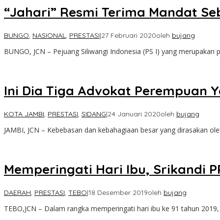
“Jahari” Resmi Terima Mandat Se
BUNGO
,
NASIONAL
,
PRESTASI
|
27 Februari 2020
oleh
bujang
BUNGO, JCN – Pejuang Siliwangi Indonesia (PS I) yang merupakan 
Ini Dia Tiga Advokat Perempuan 
KOTA JAMBI
,
PRESTASI
,
SIDANG
|
24 Januari 2020
oleh
bujang
JAMBI, JCN – Kebebasan dan kebahagiaan besar yang dirasakan o
Memperingati Hari Ibu, Srikandi 
DAERAH
,
PRESTASI
,
TEBO
|
18 Desember 2019
oleh
bujang
TEBO,JCN – Dalam rangka memperingati hari ibu ke 91 tahun 2019