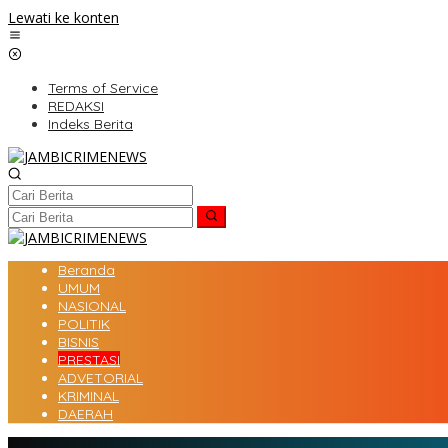
Lewati ke konten
Terms of Service
REDAKSI
Indeks Berita
Beranda
UMUM
NASIONAL
POLITIK
BISNIS
PRESTASI
ADVETORIAL
KRIMINAL
DAERAH