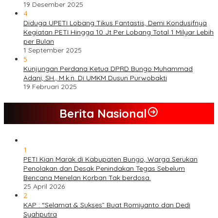
19 Desember 2025
4
Diduga UPETI Lobang Tikus Fantastis, Demi Kondusifnya
Kegiatan PETI Hingga 10 Jt Per Lobang Total 1 Milyar Lebih
per Bulan
1 September 2025
5
Kunjungan Perdana Ketua DPRD Bungo Muhammad
Adani, SH., M.k.n. Di UMKM Dusun Purwobakti
19 Februari 2025
Berita Nasional
1
PETI Kian Marak di Kabupaten Bungo, Warga Serukan
Penolakan dan Desak Penindakan Tegas Sebelum
Bencana Menelan Korban Tak berdosa.
25 April 2026
2
KAP : “Selamat & Sukses” Buat Romiyanto dan Dedi
Syahputra