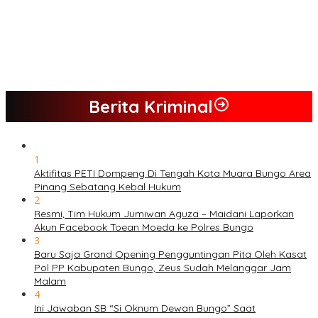
PETI Kian Marak di Kabupaten Bungo, Warga Serukan Penolakan
dan Desak Penindakan Tegas Sebelum Bencana Menelan
Korban Tak berdosa.
SMK N 6 Jadi Yang Terbaik Menjelang Ramadhan 1447 H
Berita Kriminal
1
Aktifitas PETI Dompeng Di Tengah Kota Muara Bungo Area
Pinang Sebatang Kebal Hukum
2
Resmi, Tim Hukum Jumiwan Aguza – Maidani Laporkan
Akun Facebook Toean Moeda ke Polres Bungo
3
Baru Saja Grand Opening Pengguntingan Pita Oleh Kasat
Pol PP Kabupaten Bungo, Zeus Sudah Melanggar Jam
Malam
4
Ini Jawaban SB “Si Oknum Dewan Bungo” Saat