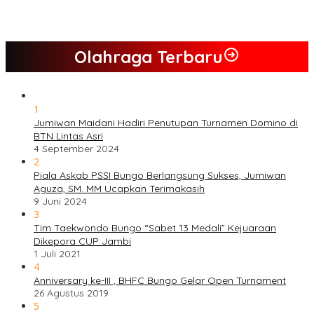
Kompak, Ratusan Tokoh Sari Mulya Solid Menangkan Pasangan
Jumiwan – Maidani
Olahraga Terbaru
1
Jumiwan Maidani Hadiri Penutupan Turnamen Domino di
BTN Lintas Asri
4 September 2024
2
Piala Askab PSSI Bungo Berlangsung Sukses, Jumiwan
Aguza, SM. MM Ucapkan Terimakasih
9 Juni 2024
3
Tim Taekwondo Bungo “Sabet 13 Medali” Kejuaraan
Dikepora CUP Jambi
1 Juli 2021
4
Anniversary ke-III , BHFC Bungo Gelar Open Turnament
26 Agustus 2019
5