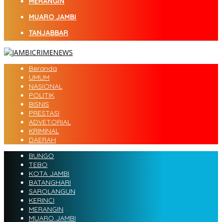
MERANGIN
MUARO JAMBI
TANJABBAR
Beranda
UMUM
NASIONAL
POLITIK
BISNIS
PRESTASI
ADVETORIAL
KRIMINAL
DAERAH
BUNGO
TEBO
KOTA JAMBI
BATANGHARI
SAROLANGUN
KERINCI
MERANGIN
MUARO JAMBI