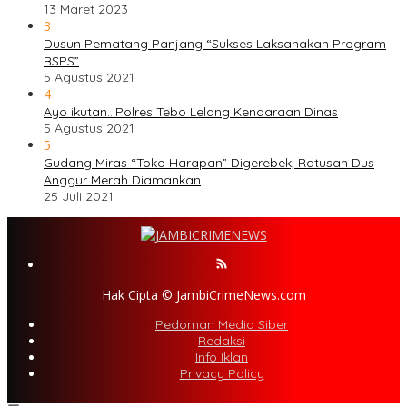
13 Maret 2023
3
Dusun Pematang Panjang “Sukses Laksanakan Program
BSPS”
5 Agustus 2021
4
Ayo ikutan…Polres Tebo Lelang Kendaraan Dinas
5 Agustus 2021
5
Gudang Miras “Toko Harapan” Digerebek, Ratusan Dus
Anggur Merah Diamankan
25 Juli 2021
Hak Cipta © JambiCrimeNews.com
Pedoman Media Siber
Redaksi
Info Iklan
Privacy Policy