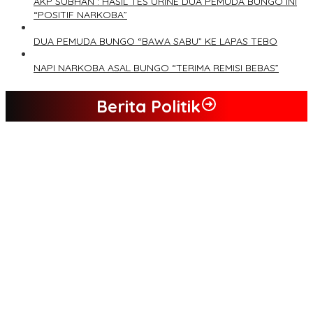
AKP SUBHAN : HASIL TES URINE DUA PEMUDA BUNGO INI
“POSITIF NARKOBA”
DUA PEMUDA BUNGO “BAWA SABU” KE LAPAS TEBO
NAPI NARKOBA ASAL BUNGO “TERIMA REMISI BEBAS”
Berita Politik
Tim Sayap Pejuang Siliwangi Indonesia Siap Menangkan
Jumiwan Aguza – Maidani
Kader Partai Perindo Bungo Siap Berjuang Menangkan Jumiwan
– Maidani
Semua Pimpinan DPRD Bungo Ada di Koalisi, Akan Berjuang
Menangkan Pasangan ” JADI ” Jumiwan – Maidani.
Nilai Program Lebih Merakyat, Tomas Dusun Lubuk Beringin Ajak
Dukung JADI