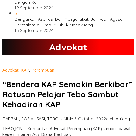
dengan Kami
19 September 2024
5
Dengarkan Aspirasi Dari Masyarakat, Jumiwan Aguza
Bermalam di Limbur Lubuk Mengkuang
15 September 2024
Advokat
Advokat
,
KAP
,
Perempuan
“Bendera KAP Semakin Berkibar”
Ratusan Pelajar Tebo Sambut
Kehadiran KAP
DAERAH
,
SOSIALISASI
,
TEBO
,
UMUM
|
5 Oktober 2022
oleh
bujang
TEBO,JCN – Komunitas Advokat Perempuan (KAP) Jambi dibawah
kepemimpinan Adv Diana Bachtiar,