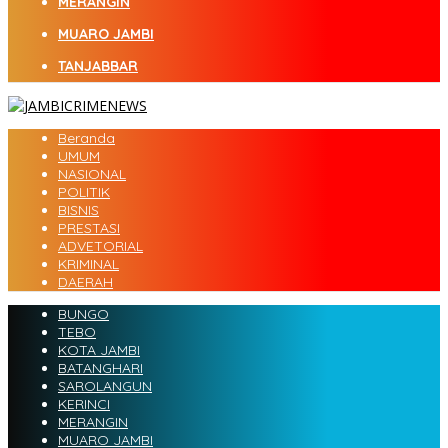
MERANGIN
MUARO JAMBI
TANJABBAR
Beranda
UMUM
NASIONAL
POLITIK
BISNIS
PRESTASI
ADVETORIAL
KRIMINAL
DAERAH
BUNGO
TEBO
KOTA JAMBI
BATANGHARI
SAROLANGUN
KERINCI
MERANGIN
MUARO JAMBI