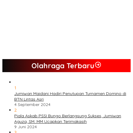
Semua Pimpinan DPRD Bungo Ada di Koalisi, Akan Berjuang
Menangkan Pasangan ” JADI ” Jumiwan – Maidani.
Nilai Program Lebih Merakyat, Tomas Dusun Lubuk Beringin Ajak
Dukung JADI
Kompak, Ratusan Tokoh Sari Mulya Solid Menangkan Pasangan
Jumiwan – Maidani
Olahraga Terbaru
1
Jumiwan Maidani Hadiri Penutupan Turnamen Domino di
BTN Lintas Asri
4 September 2024
2
Piala Askab PSSI Bungo Berlangsung Sukses, Jumiwan
Aguza, SM. MM Ucapkan Terimakasih
9 Juni 2024
3