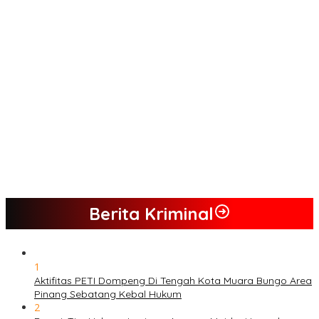
Menjamurnya Pabrik Pengolahan Brondolan Kelapa Sawit
Diduga Pemicu Maraknya Pencurian di Perkebunan Perusahaan
Maupun Perorangan
Ada Apa Dengan PT. Hatrik Muara Bungo Sampai di Somasi LSM
Lingkungan Hidup
PETI Kian Marak di Kabupaten Bungo, Warga Serukan Penolakan
dan Desak Penindakan Tegas Sebelum Bencana Menelan
Korban Tak berdosa.
SMK N 6 Jadi Yang Terbaik Menjelang Ramadhan 1447 H
Berita Kriminal
1
Aktifitas PETI Dompeng Di Tengah Kota Muara Bungo Area
Pinang Sebatang Kebal Hukum
2