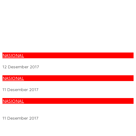
NASIONAL
Densus Angkut WNI Terduga Teroris yang Ditangkap di Malaysia
12 Desember 2017
NASIONAL
Polda Riau dan Densus 88 Tangkap 4 Terduga Teroris
11 Desember 2017
NASIONAL
Dua Terduga Teroris Dikabarkan Ditangkap di Ogan Ilir Sumatera
Selatan
11 Desember 2017
Melalui BNIdirect Bisnis, BNI Dukung Efisiensi Pengelolaan
Keuangan UMKM