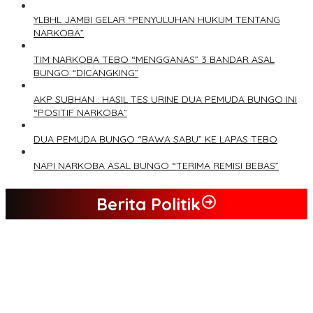
YLBHL JAMBI GELAR “PENYULUHAN HUKUM TENTANG
NARKOBA”
TIM NARKOBA TEBO “MENGGANAS” 3 BANDAR ASAL
BUNGO “DICANGKING”
AKP SUBHAN : HASIL TES URINE DUA PEMUDA BUNGO INI
“POSITIF NARKOBA”
DUA PEMUDA BUNGO “BAWA SABU” KE LAPAS TEBO
NAPI NARKOBA ASAL BUNGO “TERIMA REMISI BEBAS”
Berita Politik
Tim Sayap Pejuang Siliwangi Indonesia Siap Menangkan
Jumiwan Aguza – Maidani
Kader Partai Perindo Bungo Siap Berjuang Menangkan Jumiwan
– Maidani