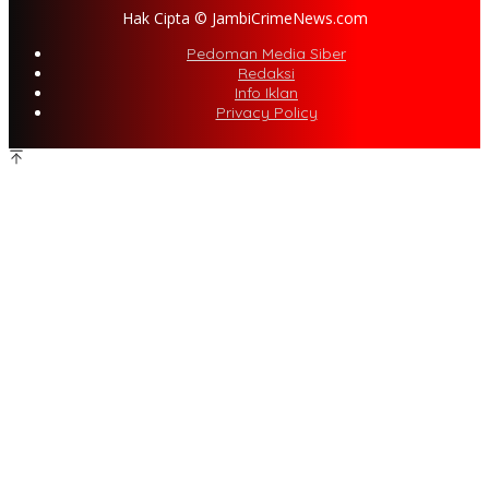
Hak Cipta © JambiCrimeNews.com
Pedoman Media Siber
Redaksi
Info Iklan
Privacy Policy