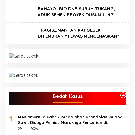
BAHAYO…RIO DKB SURUH TUKANG,
ADUK SEMEN PROYEK DUSUN 1 : 6 ?
TRAGIS,,,MANTAN KAPOLSEK
DITEMUKAN “TEWAS MENGENASKAN”
Bedah Kasus
1
Menjamurnya Pabrik Pengolahan Brondolan Kelapa
Sawit Diduga Pemicu Maraknya Pencurian di
Perkebunan Perusahaan Maupun Perorangan
29 Juni 2026