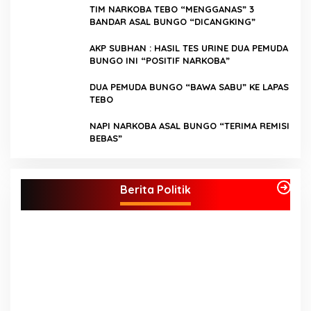
TIM NARKOBA TEBO “MENGGANAS” 3
BANDAR ASAL BUNGO “DICANGKING”
AKP SUBHAN : HASIL TES URINE DUA PEMUDA
BUNGO INI “POSITIF NARKOBA”
DUA PEMUDA BUNGO “BAWA SABU” KE LAPAS
TEBO
NAPI NARKOBA ASAL BUNGO “TERIMA REMISI
BEBAS”
Kader Partai Perindo Bungo Siap Berjuang
S
Menangkan Jumiwan – Maidani
A
Berita Politik
J