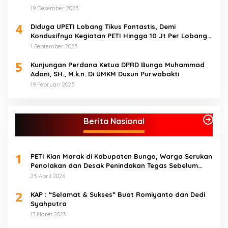
atas Dugaan Pencemaran Limbah
19 Desember 2025
4
Diduga UPETI Lobang Tikus Fantastis, Demi
Kondusifnya Kegiatan PETI Hingga 10 Jt Per Lobang
Total 1 Milyar Lebih per Bulan
1 September 2025
5
Kunjungan Perdana Ketua DPRD Bungo Muhammad
Adani, SH., M.k.n. Di UMKM Dusun Purwobakti
19 Februari 2025
Berita Nasional
1
PETI Kian Marak di Kabupaten Bungo, Warga Serukan
Penolakan dan Desak Penindakan Tegas Sebelum
Bencana Menelan Korban Tak berdosa.
25 April 2026
2
KAP : “Selamat & Sukses” Buat Romiyanto dan Dedi
Syahputra
13 Maret 2023