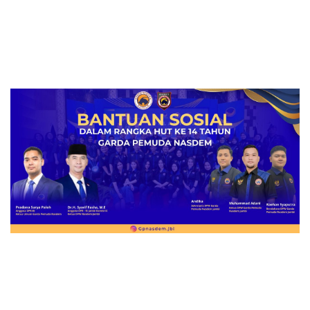
BUNGO
,
DAERAH
,
KORUPSI
,
KRIMINAL
BENDAHARA “DIDUGA SELEWENGKAN” DANA
TK TUNAS HARAPAN
8 November 2018