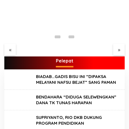
Menjamurnya Pabrik
Ada Apa Dengan PT.
Pengolahan Brondolan
Hatrik Muara Bungo
Kelapa Sawit Diduga
Sampai di Somasi LSM
«
»
Pemicu Maraknya
Lingkungan Hidup
Pencurian di
Pelepat
Perkebunan
Perusahaan Maupun
Perorangan
BIADAB…GADIS BISU INI “DIPAKSA
MELAYANI NAFSU BEJAT” SANG PAMAN
BENDAHARA “DIDUGA SELEWENGKAN”
DANA TK TUNAS HARAPAN
SUPRIYANTO, RIO DKB DUKUNG
PROGRAM PENDIDIKAN