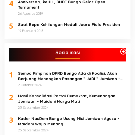
4
Anniversary ke-III , BHFC Bungo Gelar Open
Turnament
26 Agustus 2019
5
Saat Bepe Kehilangan Medali Juara Piala Presiden
19 Februari 2018
Sosialisasi
1
Semua Pimpinan DPRD Bungo Ada di Koalisi, Akan
Berjuang Menangkan Pasangan ” JADI ” Jumiwan –
Maidani.
2 Oktober 2024
2
Hasil Konsolidasi Partai Demokrat, Kemenangan
Jumiwan – Maidani Harga Mati
25 September 2024
3
Kader NasDem Bungo Usung Misi Jumiwan Aguza –
Maidani Wajib Menang
25 September 2024