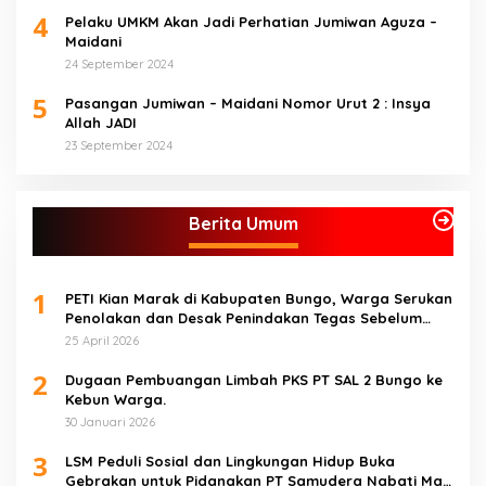
4
Pelaku UMKM Akan Jadi Perhatian Jumiwan Aguza –
Maidani
24 September 2024
5
Pasangan Jumiwan – Maidani Nomor Urut 2 : Insya
Allah JADI
23 September 2024
Berita Umum
1
PETI Kian Marak di Kabupaten Bungo, Warga Serukan
Penolakan dan Desak Penindakan Tegas Sebelum
Bencana Menelan Korban Tak berdosa.
25 April 2026
2
Dugaan Pembuangan Limbah PKS PT SAL 2 Bungo ke
Kebun Warga.
30 Januari 2026
3
LSM Peduli Sosial dan Lingkungan Hidup Buka
Gebrakan untuk Pidanakan PT Samudera Nabati Mas