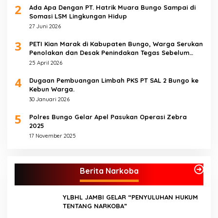
2
Ada Apa Dengan PT. Hatrik Muara Bungo Sampai di
Somasi LSM Lingkungan Hidup
27 Juni 2026
3
PETI Kian Marak di Kabupaten Bungo, Warga Serukan
Penolakan dan Desak Penindakan Tegas Sebelum
Bencana Menelan Korban Tak berdosa.
25 April 2026
4
Dugaan Pembuangan Limbah PKS PT SAL 2 Bungo ke
Kebun Warga.
30 Januari 2026
5
Polres Bungo Gelar Apel Pasukan Operasi Zebra
2025
17 November 2025
Berita Narkoba
YLBHL JAMBI GELAR “PENYULUHAN HUKUM
TENTANG NARKOBA”